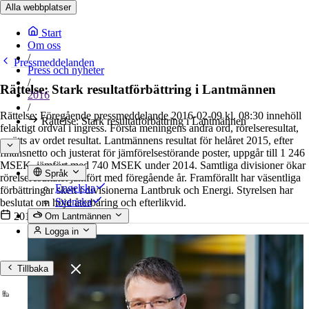
Alla webbplatser
Start
Om oss
/
Pressmeddelanden
Press och nyheter
/
Rättelse: Stark resultatförbättring i Lantmännen
2016
/
Rättelse: Föregående pressmeddelande 2016-02-09 kl. 08:30 innehöll
Rättelse: Stark resultatförbättring i Lantmännen
felaktigt ordval i ingress. Första meningens andra ord, rörelseresultat,
ersätts av ordet resultat. Lantmännens resultat för helåret 2015, efter
finansnetto och justerat för jämförelsestörande poster, uppgår till 1 246
MSEK, jämfört med 740 MSEK under 2014. Samtliga divisioner ökar
Språk
rörelseresultatet jämfört med föregående år. Framförallt har väsentliga
Engelska
förbättringar skett i divisionerna Lantbruk och Energi. Styrelsen har
Svenska
beslutat om höjd återbäring och efterlikvid.
2016-02-09
•
4 min lästid
Om Lantmännen
Logga in
Tillbaka