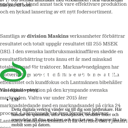
under året, bland annat tack vare effektivare produktion
från jord till bord.
och en lyckad lansering av ett nytt fodersortiment.
Samtliga av
division Maskins
verksamheter förbättrar
resultatet och totalt uppgår resultatet till 255 MSEK
(181). I den svenska lantbruksmaskinaffären skedde en
resultatförbättring trots ännu ett år med minskad
totalmarknad för traktorer. Marknadsnedgången har
motverkats genom ett omfattande arbete med att öka
effektivitet och kundfokus och Lantmännen bibehåller
Våra digitala verktyg
sin ledande position på den krympande svenska
marknaden. Valtra var under 2015 åter
LM²
marknadsledande med en marknadsandel på cirka 24
Detta digitala verktyg vänder sig till dig som lantbrukare. Här
procent. Lantmännen har även förvärvat Kalmar
handlar du spannmål, utför kassatjänster, beställer foder och
reservdelar till dina maskiner och mycket mer. Fungerar lika bra
Lantmäns maskinverksamhet från och med den 1 januari
mobilt som på datorn.