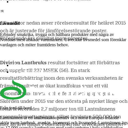
Lantmännen Biorefineries
Alla siffror nedan avser rörelseresultat för helåret 2015
Livsmedel
och är justerade för jämförelsestörande poster.
Erbjuder smakrika, trygga och hållbara produkter med några av
Föregående års resultat inom parentes.
Nordens mest älskade varumärken. Utvecklar livsmedel som förenklar
vardagen och möter framtidens behov.
Division Lantbruks
resultat fortsätter att förbättras
Lantmännen Cerealia
och uppgår till 237 MSEK (56). En stark
Lantmännen Unibake
resultatförbättring inom den svenska verksamheten är
främst resultatet av ökat kundfokus samt ett väl
genomfört kostnads- och effektiviseringsprogram.
Skörden under 2015 var den största på mycket länge och
Från jord till bord
totalt levererades 2,7 miljoner ton till Lantmännens
spannmålsmottagningar, vilket är nästan 500 000 ton
Lantmännen är ett lantbrukskooperativ och norra Europas ledande
aktör inom lantbruk, maskin, bioenergi och livsmedel. Lantmännen ägs
mer än året innan. Foderaffären har utvecklats positivt
av 17 000 svenska lantbrukare med verksamheter i hela värdekedjan