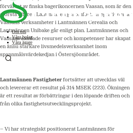
förvärvet av finska bagerikoncernen Vaasan, som är den
största affären Lantmännen genomfört. Integrationen av
Vaasans verksamheter i Lantmännen Cerealia och
Lantmännen Unibake går enligt plan. Lantmännens och
Om oss
Våra bolag
Vaasans samlade resurser och kompetenser har skapat
Våra ägare
en ännu starkare livsmedelsverksamhet inom
spannmålsvärdekedjan i Östersjöområdet.
Lantmännen Fastigheter
fortsätter att utvecklas väl
och levererar ett resultat på 314 MSEK (223). Ökningen
är ett resultat av förbättringar i den löpande driften och
från olika fastighetsutvecklingsprojekt.
– Vi har strategiskt positionerat Lantmännen för