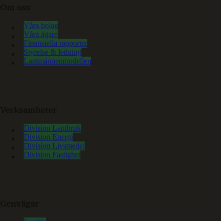
Om oss
Våra bolag
Våra ägare
Finansiella rapporter
Styrelse & ledning
Lantmännenmodellen
Verksamheter
Division Lantbruk
Division Energi
Division Livsmedel
Division Fastighet
Genvägar