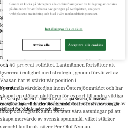
LM2
i nivå med förra året då vi redovisade stora
Genom att klicka på "Acceptera alla cookies" samtycker du till lagring av cookies
Odla
på din enhet för att förbättra navigeringen på webbplatsen, analysera
resultateffekter från bland annat börsnoteringen av
webbplatsens användning och bistå i våra marknadsföringsinsatser.
Scandi Standard, säger Per Olof Nyman, vd och
koncernchef, Lantmännen.
Inställningar för cookies
Maskiner
Importerar, marknadsför, säljer och underhåller lantbruksmaskiner.
Avvisa alla
Acceptera alla cookies
– Vi har under året uppnått våra långsiktiga
Lantmännen Maskin
målsättningar om 8 procent avkastning på eget kapital
Begagnatbörsen
och 40 procent soliditet. Lantmännen fortsätter att
Butik på nätet
leverera i enlighet med strategin; genom förvärvet av
Vaasan har vi stärkt vår position i
Energi
spannmålsvärdekedjan inom Östersjöområdet och har
skapat en utökad plattform för export till andra viktiga
Tar vara på kraften i naturen för att skapa smarta, klimatsnälla
marknader. Vi har också genomfört effektiviseringar av
energilösningar. Erbjuder biodrivmedel, foder och råvaror som gör
skillnad för både kunder och klimat.
inköp och logistik samt fortsatt våra satsningar på att
skapa mervärde av svensk spannmål, vilket stärker
svenskt lantbruk, säger Per Olof Nyman.