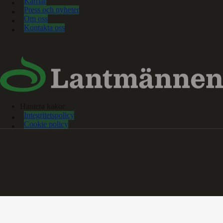
Karriär
Press och nyheter
Om oss
Kontakta oss
Hantera kakor
Integritetspolicy
Cookie policy