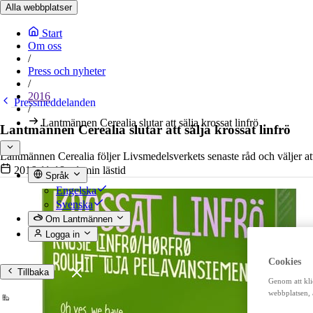
Alla webbplatser
Start
Om oss
/
Press och nyheter
/
2016
Pressmeddelanden
/
Lantmännen Cerealia slutar att sälja krossat linfrö
Lantmännen Cerealia slutar att sälja krossat linfrö
Lantmännen Cerealia följer Livsmedelsverkets senaste råd och väljer att ti
2016-11-18
•
1 min lästid
Språk
Engelska
Svenska
Om Lantmännen
Logga in
Cookies
Tillbaka
Genom att kli
webbplatsen, 