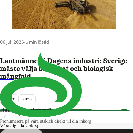
06 juli 2026
•
5 min lästid
Lantmännen i Dagens industri: Sverige
måste välja både mat och biologisk
mångfald
Nyhet
2026
Håll dig uppdaterad!
Prenumerera på våra utskick direkt till din inkorg.
Våra digitala verktyg