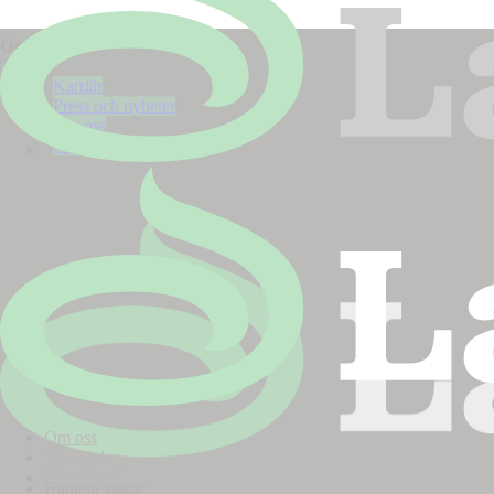
Genvägar
Karriär
Press och nyheter
Om oss
Kontakta oss
Om oss
Våra bolag
Våra ägare
Hantera kakor