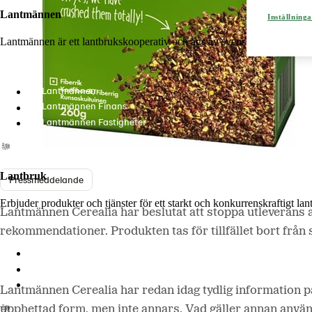
Lantmännen
Inställninga
Lantmännen är ett lantbrukskooperativ och ägs av svenska lantbrukare 
Lantmännen
Lantmännen Finans
Lantmännen Fastigheter
Lantbruk
Pressmeddelande
Erbjuder produkter och tjänster för ett starkt och konkurrenskraftigt la
Lantmännen Cerealia har beslutat att stoppa utleverans
rekommendationer. Produkten tas för tillfället bort från 
Lantmännen Lantbruk
LM2
Odla
Lantmännen Cerealia har redan idag tydlig information på
upphettad form, men inte annars. Vad gäller annan använ