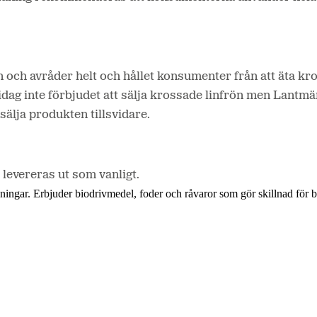
ch avråder helt och hållet konsumenter från att äta kro
 idag inte förbjudet att sälja krossade linfrön men Lantmän
älja produkten tillsvidare.
 levereras ut som vanligt.
lösningar. Erbjuder biodrivmedel, foder och råvaror som gör skillnad för