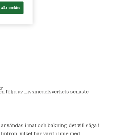
 alla cookies
ch livsmedel.
r.
n följd av Livsmedelsverkets senaste
nvändas i mat och bakning, det vill säga i
rön, vilket har varit i linje med