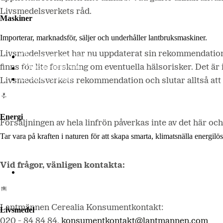
Livsmedelsverkets råd.
Maskiner
Importerar, marknadsför, säljer och underhåller lantbruksmaskiner.
Livsmedelsverket har nu uppdaterat sin rekommendation o
Lantmännen Maskin
Begagnatbörsen
finns för lite forskning om eventuella hälsorisker. Det är
Butik på nätet
Livsmedelsverkets rekommendation och slutar alltså att s
Energi
Försäljningen av hela linfrön påverkas inte av det här och
Tar vara på kraften i naturen för att skapa smarta, klimatsnälla energi
Vid frågor, vänligen kontakta:
Lantmännen Biorefineries
Lantmännen Cerealia Konsumentkontakt:
Livsmedel
020 - 84 84 84,
konsumentkontakt@lantmannen.com