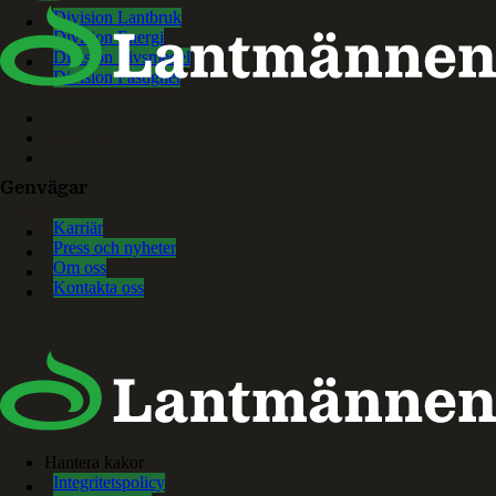
Division Lantbruk
Division Energi
Division Livsmedel
Division Fastighet
Om oss
Våra bolag
Våra ägare
Genvägar
Karriär
Press och nyheter
Om oss
Kontakta oss
Hantera kakor
Integritetspolicy