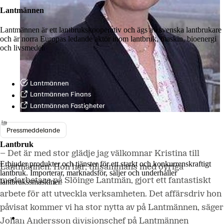
Lantmännen
Lantmännen är ett lantbrukskooperativ och ägs av svenska lantbrukare
och är norra Europas ledande aktör inom lantbruk, maskin, bioenergi
och livsmedel.
Lantmännen
Lantmännen Finans
Lantmännen Fastigheter
Pressmeddelande
Lantbruk
– Det är med stor glädje jag välkomnar Kristina till
Erbjuder produkter och tjänster för ett starkt och konkurrenskraftigt
Lantmännen. Hon har, tillsammans med övriga
lantbruk. Importerar, marknadsför, säljer och underhåller
medarbetare på Slöinge Lantmän, gjort ett fantastiskt
lantbrukssmaskiner.
arbete för att utveckla verksamheten. Det affärsdriv hon
påvisat kommer vi ha stor nytta av på Lantmännen, säger
Lantmännen Lantbruk
Johan Andersson divisionschef på Lantmännen