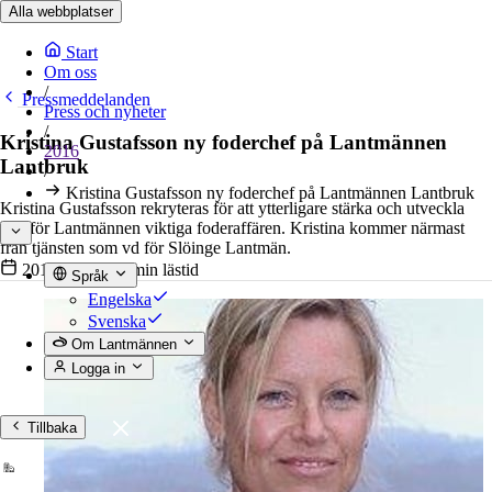
Alla webbplatser
Start
Om oss
/
Pressmeddelanden
Press och nyheter
/
Kristina Gustafsson ny foderchef på Lantmännen
2016
Lantbruk
/
Kristina Gustafsson ny foderchef på Lantmännen Lantbruk
Kristina Gustafsson rekryteras för att ytterligare stärka och utveckla
den för Lantmännen viktiga foderaffären. Kristina kommer närmast
från tjänsten som vd för Slöinge Lantmän.
2016-02-04
•
1 min lästid
Språk
Engelska
Svenska
Om Lantmännen
Logga in
Tillbaka