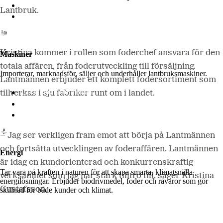
LM2
Lantbruk.
Odla
Kristina kommer i rollen som foderchef ansvara för den
Maskiner
totala affären, från foderutveckling till försäljning.
Importerar, marknadsför, säljer och underhåller lantbruksmaskiner.
Lantmännen erbjuder ett komplett fodersortiment som
Lantmännen Maskin
tillverkas i sju fabriker runt om i landet.
Begagnatbörsen
Butik på nätet
– Jag ser verkligen fram emot att börja på Lantmännen
och fortsätta utvecklingen av foderaffären. Lantmännen
Energi
är idag en kundorienterad och konkurrenskraftig
Tar vara på kraften i naturen för att skapa smarta, klimatsnälla
verksamhet som jag har stark tilltro till, säger Kristina
energilösningar. Erbjuder biodrivmedel, foder och råvaror som gör
Gustafsson.
skillnad för både kunder och klimat.