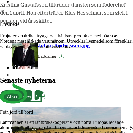
Lantmännen Biorefineries
Kristina Gustafsson tillträder tjänsten som foderchef
den 1 april. Hon efterträder Klas Hesselman som gick i
pension vid årsskiftet.
Livsmedel
Erbjuder smakrika, trygga och hållbara produkter med några av
Nordens mest älskade varumärken. Utvecklar livsmedel som förenklar
Johan Andersson.jpg
vardagen och möter framtidens behov.
Ladda ner
Lantmännen Cerealia
Lantmännen Unibake
Senaste nyheterna
Alla nyheter
Från jord till bord
Lantmännen är ett lantbrukskooperativ och norra Europas ledande
aktör inom lantbruk, maskin, bioenergi och livsmedel. Lantmännen ägs
av 17 000 svenska lantbrukare med verksamheter i hela värdekedjan