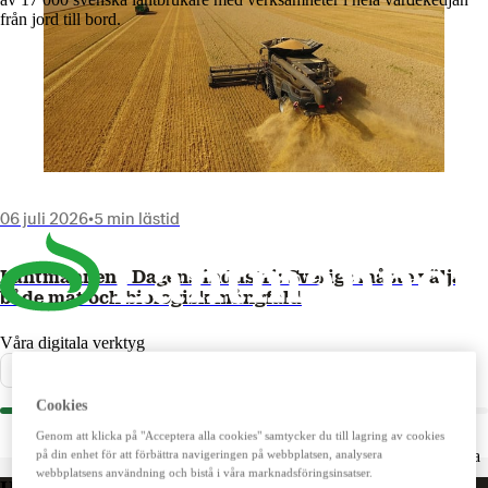
från jord till bord.
06 juli 2026
•
5 min lästid
Lantmännen i Dagens industri: Sverige måste välja
både mat och biologisk mångfald
Våra digitala verktyg
Nyhet
2026
LM²
Cookies
Detta digitala verktyg vänder sig till dig som lantbrukare. Här
handlar du spannmål, utför kassatjänster, beställer foder och
Genom att klicka på "Acceptera alla cookies" samtycker du till lagring av cookies
reservdelar till dina maskiner och mycket mer. Fungerar lika bra
på din enhet för att förbättra navigeringen på webbplatsen, analysera
mobilt som på datorn.
webbplatsens användning och bistå i våra marknadsföringsinsatser.