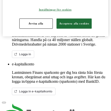
reservdelar till dina maskiner och mycket mer. Fungerar lika
bra mobilt som på datorn.
Inställningar för cookies
Mer om LM2
Avvisa alla
Acceptera alla cookies
Lantmännenkortet
Lantmännenkortet är för dig som är verksam inom de gröna
näringarna. Handla på ca 40 miljoner ställen globalt.
Drivmedelsrabatter på nästan 2000 stationer i Sverige.
Logga in
e-kapitalkonto
Lantmännen Finans sparkonto ger dig bra ränta från första
kronan, obegränsat antal uttag och inga avgifter. Här kan du
logga in/öppna e-kapitalkonto (sparkonto) med BankID.
Logga in e-kapitalkonto