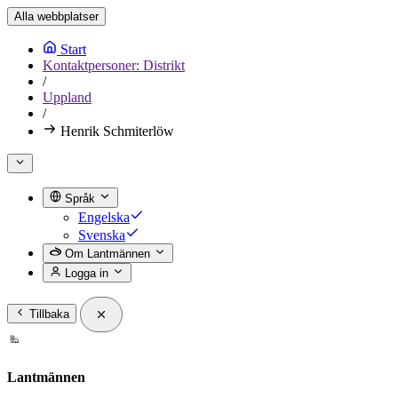
Alla webbplatser
Start
Kontaktpersoner: Distrikt
/
Uppland
/
Henrik Schmiterlöw
Språk
Engelska
Svenska
Om Lantmännen
Logga in
Tillbaka
Lantmännen