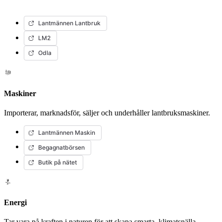
Lantmännen Lantbruk
LM2
Odla
Maskiner
Importerar, marknadsför, säljer och underhåller lantbruksmaskiner.
Lantmännen Maskin
Begagnatbörsen
Butik på nätet
Energi
Tar vara på kraften i naturen för att skapa smarta, klimatsnälla