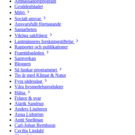
Ambassadörsprogram
Groddenbladet
Miljö
Socialt ansvar
Ansvarsfullt företagande
Samarbeten
Viktiga sakfrågor
Lantmännens forskningstiftelse
Rapporter och publikationer
Framtidsgården
Samverkan
Bloggen
Så funkar programmet
Tio år med Klimat & Natur
Fyra sädesslag
Våra livsmedelsprodukter
Hälsa
Frågor & svar
Alarik Sandrup
Anders Lindgren
Anna Lidström
Antti Snellman
Carl-Johan Bertilsson
Cecilia Lindahl