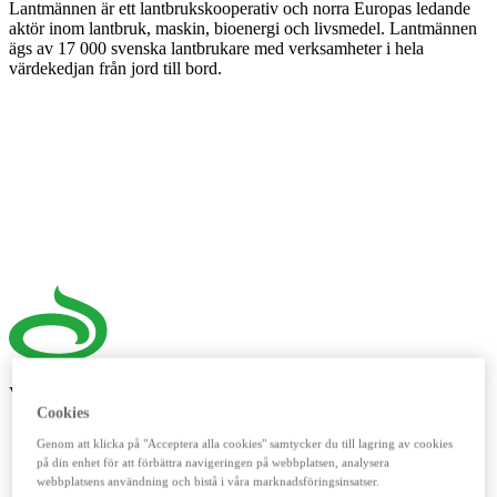
Lantmännen är ett lantbrukskooperativ och norra Europas ledande
aktör inom lantbruk, maskin, bioenergi och livsmedel. Lantmännen
ägs av 17 000 svenska lantbrukare med verksamheter i hela
värdekedjan från jord till bord.
Våra digitala verktyg
Cookies
LM²
Genom att klicka på "Acceptera alla cookies" samtycker du till lagring av cookies
på din enhet för att förbättra navigeringen på webbplatsen, analysera
Detta digitala verktyg vänder sig till dig som lantbrukare. Här
webbplatsens användning och bistå i våra marknadsföringsinsatser.
handlar du spannmål, utför kassatjänster, beställer foder och