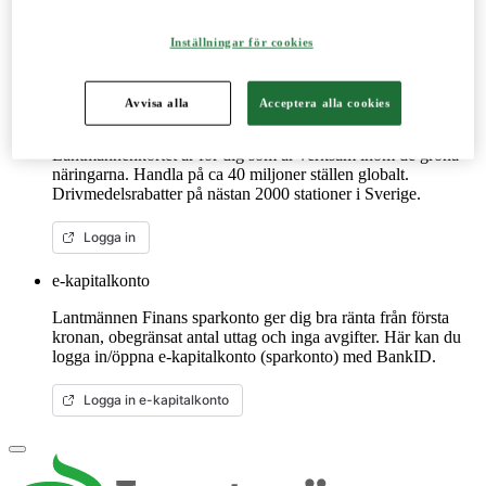
reservdelar till dina maskiner och mycket mer. Fungerar lika
bra mobilt som på datorn.
Inställningar för cookies
Mer om LM2
Avvisa alla
Acceptera alla cookies
Lantmännenkortet
Lantmännenkortet är för dig som är verksam inom de gröna
näringarna. Handla på ca 40 miljoner ställen globalt.
Drivmedelsrabatter på nästan 2000 stationer i Sverige.
Logga in
e-kapitalkonto
Lantmännen Finans sparkonto ger dig bra ränta från första
kronan, obegränsat antal uttag och inga avgifter. Här kan du
logga in/öppna e-kapitalkonto (sparkonto) med BankID.
Logga in e-kapitalkonto