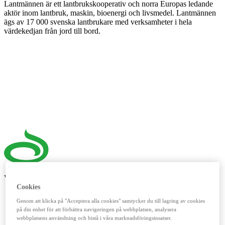
Lantmännen är ett lantbrukskooperativ och norra Europas ledande
aktör inom lantbruk, maskin, bioenergi och livsmedel. Lantmännen
ägs av 17 000 svenska lantbrukare med verksamheter i hela
värdekedjan från jord till bord.
Våra digitala verktyg
Cookies
LM²
Genom att klicka på "Acceptera alla cookies" samtycker du till lagring av cookies
på din enhet för att förbättra navigeringen på webbplatsen, analysera
Detta digitala verktyg vänder sig till dig som lantbrukare. Här
webbplatsens användning och bistå i våra marknadsföringsinsatser.
handlar du spannmål, utför kassatjänster, beställer foder och