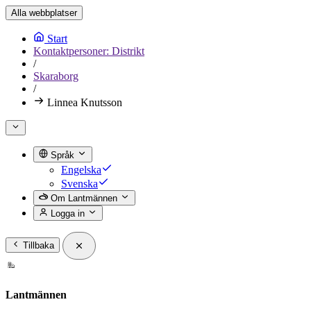
Alla webbplatser
Start
Kontaktpersoner: Distrikt
/
Skaraborg
/
Linnea Knutsson
Språk
Engelska
Svenska
Om Lantmännen
Logga in
Tillbaka
Lantmännen