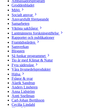
Ambassadörsprogram
Groddenbladet
Miljö
Socialt ansvar
Ansvarsfullt företagande
Samarbeten
Viktiga sakfrågor
Lantmännens forskningstiftelse
Rapporter och publikationer
Framtidsgården
Samverkan
Bloggen
Så funkar programmet
Tio år med Klimat & Natur
Fyra sädesslag
Våra livsmedelsprodukter
Hälsa
Frågor & svar
Alarik Sandrup
Anders Lindgren
Anna Lidström
Antti Snellman
Carl-Johan Bertilsson
Cecilia Lindahl