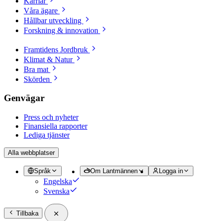
Karriär
Våra ägare
Hållbar utveckling
Forskning & innovation
Framtidens Jordbruk
Klimat & Natur
Bra mat
Skörden
Genvägar
Press och nyheter
Finansiella rapporter
Lediga tjänster
Alla webbplatser
Språk
Om Lantmännen
Logga in
Engelska
Svenska
Tillbaka