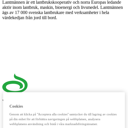
Lantmännen är ett lantbrukskooperativ och norra Europas ledande
aktör inom lantbruk, maskin, bioenergi och livsmedel. Lantmännen
ägs av 17 000 svenska lantbrukare med verksamheter i hela
värdekedjan från jord till bord.
Våra digitala verktyg
Cookies
LM²
Genom att klicka på "Acceptera alla cookies" samtycker du till lagring av cookies
på din enhet för att förbättra navigeringen på webbplatsen, analysera
Detta digitala verktyg vänder sig till dig som lantbrukare. Här
webbplatsens användning och bistå i våra marknadsföringsinsatser.
handlar du spannmål, utför kassatjänster, beställer foder och