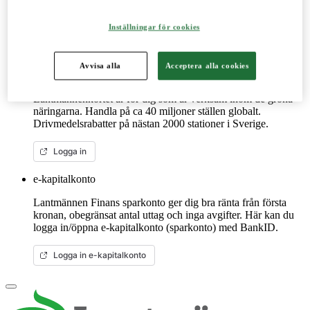
reservdelar till dina maskiner och mycket mer. Fungerar lika
bra mobilt som på datorn.
Inställningar för cookies
Mer om LM2
Avvisa alla
Acceptera alla cookies
Lantmännenkortet
Lantmännenkortet är för dig som är verksam inom de gröna
näringarna. Handla på ca 40 miljoner ställen globalt.
Drivmedelsrabatter på nästan 2000 stationer i Sverige.
Logga in
e-kapitalkonto
Lantmännen Finans sparkonto ger dig bra ränta från första
kronan, obegränsat antal uttag och inga avgifter. Här kan du
logga in/öppna e-kapitalkonto (sparkonto) med BankID.
Logga in e-kapitalkonto