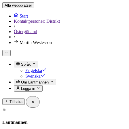
Alla webbplatser
Start
Kontaktpersoner: Distrikt
/
Östergötland
/
Martin Westesson
Språk
Engelska
Svenska
Om Lantmännen
Logga in
Tillbaka
Lantmännen