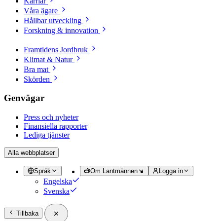
Karriär
Våra ägare
Hållbar utveckling
Forskning & innovation
Framtidens Jordbruk
Klimat & Natur
Bra mat
Skörden
Genvägar
Press och nyheter
Finansiella rapporter
Lediga tjänster
Alla webbplatser
Språk
Om Lantmännen
Logga in
Engelska
Svenska
Tillbaka