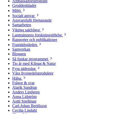
Ambassadörsprogram
Groddenbladet
Miljö
Socialt ansvar
Ansvarsfullt företagande
Samarbeten
Viktiga sakfrågor
Lantmännens forskningstiftelse
Rapporter och publikationer
Framtidsgården
Samverkan
Bloggen
Så funkar programmet
Tio år med Klimat & Natur
Fyra sädesslag
Våra livsmedelsprodukter
Hälsa
Frågor & svar
Alarik Sandrup
Anders Lindgren
Anna Lidström
Antti Snellman
Carl-Johan Bertilsson
Cecilia Lindahl