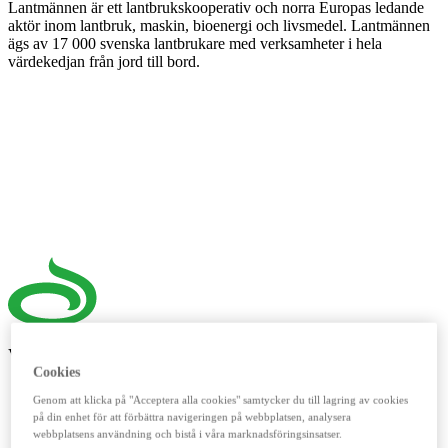
Lantmännen är ett lantbrukskooperativ och norra Europas ledande
aktör inom lantbruk, maskin, bioenergi och livsmedel. Lantmännen
ägs av 17 000 svenska lantbrukare med verksamheter i hela
värdekedjan från jord till bord.
Våra digitala verktyg
Cookies
LM²
Genom att klicka på "Acceptera alla cookies" samtycker du till lagring av cookies
på din enhet för att förbättra navigeringen på webbplatsen, analysera
Detta digitala verktyg vänder sig till dig som lantbrukare. Här
webbplatsens användning och bistå i våra marknadsföringsinsatser.
handlar du spannmål, utför kassatjänster, beställer foder och