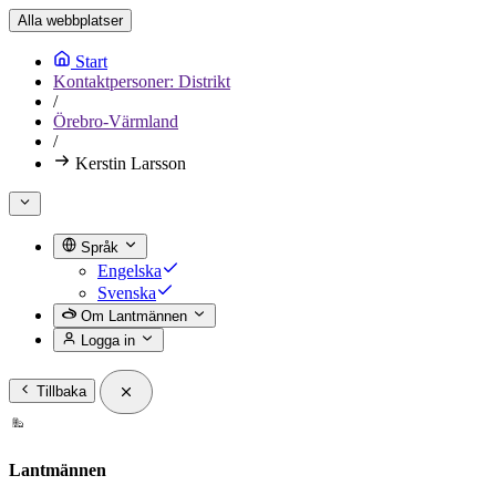
Alla webbplatser
Start
Kontaktpersoner: Distrikt
/
Örebro-Värmland
/
Kerstin Larsson
Språk
Engelska
Svenska
Om Lantmännen
Logga in
Tillbaka
Lantmännen