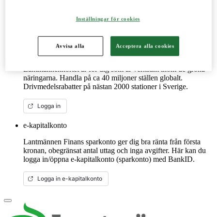
reservdelar till dina maskiner och mycket mer. Fungerar lika
bra mobilt som på datorn.
Inställningar för cookies
Mer om LM2
Avvisa alla
Acceptera alla cookies
Lantmännenkortet
Lantmännenkortet är för dig som är verksam inom de gröna
näringarna. Handla på ca 40 miljoner ställen globalt.
Drivmedelsrabatter på nästan 2000 stationer i Sverige.
Logga in
e-kapitalkonto
Lantmännen Finans sparkonto ger dig bra ränta från första
kronan, obegränsat antal uttag och inga avgifter. Här kan du
logga in/öppna e-kapitalkonto (sparkonto) med BankID.
Logga in e-kapitalkonto