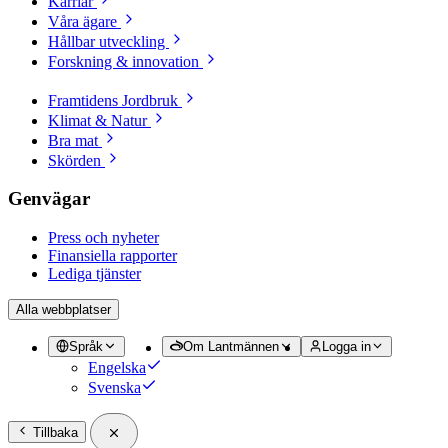
Karriär
Våra ägare
Hållbar utveckling
Forskning & innovation
Framtidens Jordbruk
Klimat & Natur
Bra mat
Skörden
Genvägar
Press och nyheter
Finansiella rapporter
Lediga tjänster
Alla webbplatser
Språk
Om Lantmännen
Logga in
Engelska
Svenska
Tillbaka