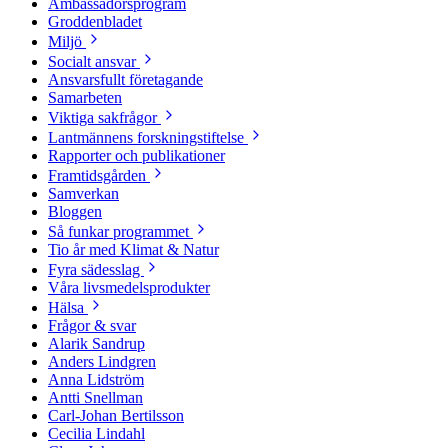
Ambassadörsprogram
Groddenbladet
Miljö
Socialt ansvar
Ansvarsfullt företagande
Samarbeten
Viktiga sakfrågor
Lantmännens forskningstiftelse
Rapporter och publikationer
Framtidsgården
Samverkan
Bloggen
Så funkar programmet
Tio år med Klimat & Natur
Fyra sädesslag
Våra livsmedelsprodukter
Hälsa
Frågor & svar
Alarik Sandrup
Anders Lindgren
Anna Lidström
Antti Snellman
Carl-Johan Bertilsson
Cecilia Lindahl