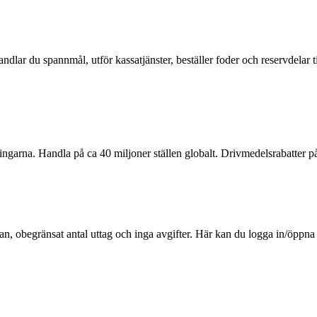
handlar du spannmål, utför kassatjänster, beställer foder och reservdela
garna. Handla på ca 40 miljoner ställen globalt. Drivmedelsrabatter på
an, obegränsat antal uttag och inga avgifter. Här kan du logga in/öpp