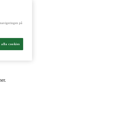
och livsmedel.
a navigeringen på
 alla cookies
ner.