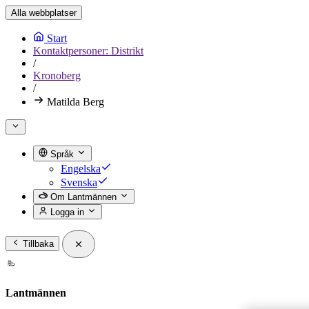
Alla webbplatser
Start
Kontaktpersoner: Distrikt
/
Kronoberg
/
Matilda Berg
Språk
Engelska
Svenska
Om Lantmännen
Logga in
Tillbaka
Lantmännen