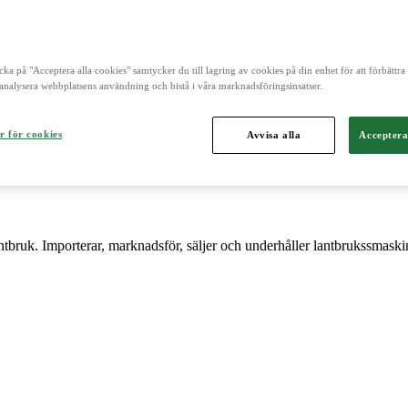
 och är norra Europas ledande aktör inom lantbruk, maskin, bioenergi 
cka på "Acceptera alla cookies" samtycker du till lagring av cookies på din enhet för att förbättr
analysera webbplatsens användning och bistå i våra marknadsföringsinsatser.
r för cookies
Avvisa alla
Acceptera
antbruk. Importerar, marknadsför, säljer och underhåller lantbrukssmaski