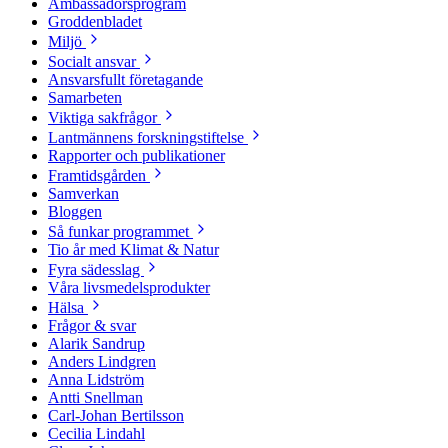
Ambassadörsprogram
Groddenbladet
Miljö
Socialt ansvar
Ansvarsfullt företagande
Samarbeten
Viktiga sakfrågor
Lantmännens forskningstiftelse
Rapporter och publikationer
Framtidsgården
Samverkan
Bloggen
Så funkar programmet
Tio år med Klimat & Natur
Fyra sädesslag
Våra livsmedelsprodukter
Hälsa
Frågor & svar
Alarik Sandrup
Anders Lindgren
Anna Lidström
Antti Snellman
Carl-Johan Bertilsson
Cecilia Lindahl