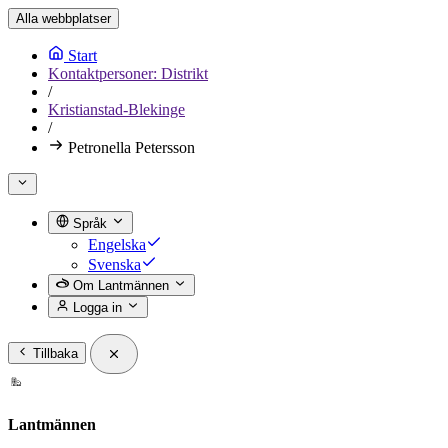
Alla webbplatser
Start
Kontaktpersoner: Distrikt
/
Kristianstad-Blekinge
/
Petronella Petersson
Språk
Engelska
Svenska
Om Lantmännen
Logga in
Tillbaka
Lantmännen