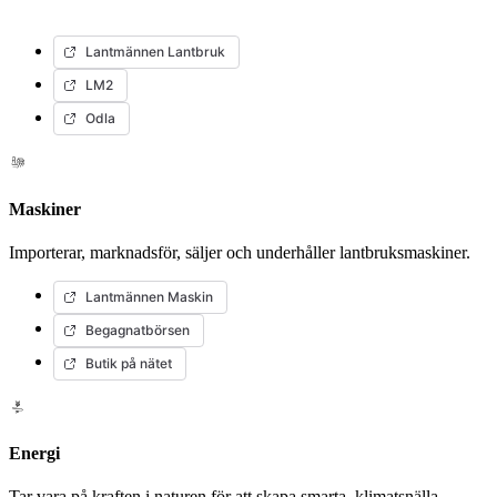
Lantmännen Lantbruk
LM2
Odla
Maskiner
Importerar, marknadsför, säljer och underhåller lantbruksmaskiner.
Lantmännen Maskin
Begagnatbörsen
Butik på nätet
Energi
Tar vara på kraften i naturen för att skapa smarta, klimatsnälla