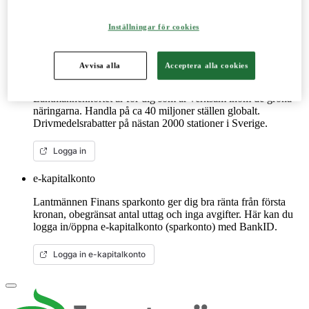
reservdelar till dina maskiner och mycket mer. Fungerar lika
bra mobilt som på datorn.
Inställningar för cookies
Mer om LM2
Avvisa alla
Acceptera alla cookies
Lantmännenkortet
Lantmännenkortet är för dig som är verksam inom de gröna
näringarna. Handla på ca 40 miljoner ställen globalt.
Drivmedelsrabatter på nästan 2000 stationer i Sverige.
Logga in
e-kapitalkonto
Lantmännen Finans sparkonto ger dig bra ränta från första
kronan, obegränsat antal uttag och inga avgifter. Här kan du
logga in/öppna e-kapitalkonto (sparkonto) med BankID.
Logga in e-kapitalkonto