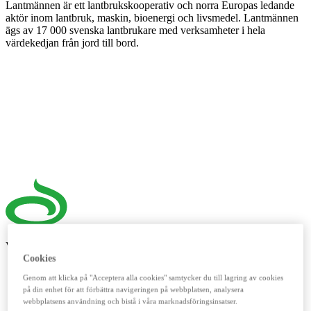
Lantmännen är ett lantbrukskooperativ och norra Europas ledande
aktör inom lantbruk, maskin, bioenergi och livsmedel. Lantmännen
ägs av 17 000 svenska lantbrukare med verksamheter i hela
värdekedjan från jord till bord.
Våra digitala verktyg
Cookies
LM²
Genom att klicka på "Acceptera alla cookies" samtycker du till lagring av cookies
på din enhet för att förbättra navigeringen på webbplatsen, analysera
Detta digitala verktyg vänder sig till dig som lantbrukare. Här
webbplatsens användning och bistå i våra marknadsföringsinsatser.
handlar du spannmål, utför kassatjänster, beställer foder och