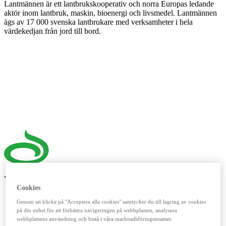
Lantmännen är ett lantbrukskooperativ och norra Europas ledande
aktör inom lantbruk, maskin, bioenergi och livsmedel. Lantmännen
ägs av 17 000 svenska lantbrukare med verksamheter i hela
värdekedjan från jord till bord.
Våra digitala verktyg
Cookies
LM²
Genom att klicka på "Acceptera alla cookies" samtycker du till lagring av cookies
på din enhet för att förbättra navigeringen på webbplatsen, analysera
Detta digitala verktyg vänder sig till dig som lantbrukare. Här
webbplatsens användning och bistå i våra marknadsföringsinsatser.
handlar du spannmål, utför kassatjänster, beställer foder och