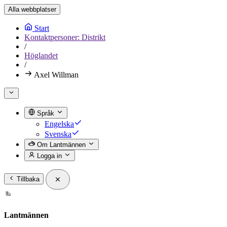
Alla webbplatser
Start
Kontaktpersoner: Distrikt
/
Höglandet
/
Axel Willman
Språk
Engelska
Svenska
Om Lantmännen
Logga in
Tillbaka
Lantmännen