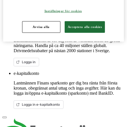
reservdelar till dina maskiner och mycket mer. Fungerar lika
bra mobilt som på datorn.
Inställningar för cookies
Mer om LM2
Avvisa alla
Acceptera alla cookies
Lantmännenkortet
Lantmännenkortet är för dig som är verksam inom de gröna
näringarna. Handla på ca 40 miljoner ställen globalt.
Drivmedelsrabatter på nästan 2000 stationer i Sverige.
Logga in
e-kapitalkonto
Lantmännen Finans sparkonto ger dig bra ränta från första
kronan, obegränsat antal uttag och inga avgifter. Här kan du
logga in/öppna e-kapitalkonto (sparkonto) med BankID.
Logga in e-kapitalkonto