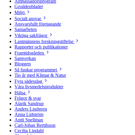
Ambassadörsprogram
Groddenbladet
Miljö
Socialt ansvar
Ansvarsfullt företagande
Samarbeten
Viktiga sakfrågor
Lantmännens forskningstiftelse
Rapporter och publikationer
Framtidsgården
Samverkan
Bloggen
Så funkar programmet
Tio år med Klimat & Natur
Fyra sädesslag
Våra livsmedelsprodukter
Hälsa
Frågor & svar
Alarik Sandrup
Anders Lindgren
Anna Lidström
Antti Snellman
Carl-Johan Bertilsson
Cecilia Lindahl