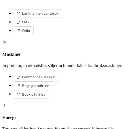
Lantmännen Lantbruk
LM2
Odla
Maskiner
Importerar, marknadsför, säljer och underhåller lantbruksmaskiner.
Lantmännen Maskin
Begagnatbörsen
Butik på nätet
Energi
Tar vara på kraften i naturen för att skapa smarta, klimatsnälla