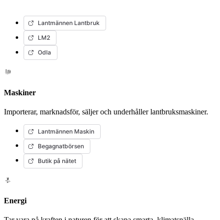
Lantmännen Lantbruk
LM2
Odla
Maskiner
Importerar, marknadsför, säljer och underhåller lantbruksmaskiner.
Lantmännen Maskin
Begagnatbörsen
Butik på nätet
Energi
Tar vara på kraften i naturen för att skapa smarta, klimatsnälla