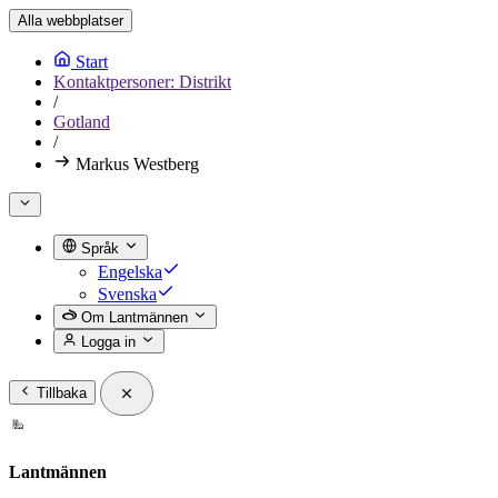
Alla webbplatser
Start
Kontaktpersoner: Distrikt
/
Gotland
/
Markus Westberg
Språk
Engelska
Svenska
Om Lantmännen
Logga in
Tillbaka
Lantmännen