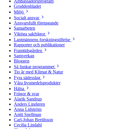
Ambassadörsprogram
Groddenbladet
Miljö
Socialt ansvar
Ansvarsfullt företagande
Samarbeten
Viktiga sakfrågor
Lantmännens forskningstiftelse
Rapporter och publikationer
Framtidsgården
Samverkan
Bloggen
Så funkar programmet
Tio år med Klimat & Natur
Fyra sädesslag
Våra livsmedelsprodukter
Hälsa
Frågor & svar
Alarik Sandrup
Anders Lindgren
Anna Lidström
Antti Snellman
Carl-Johan Bertilsson
Cecilia Lindahl