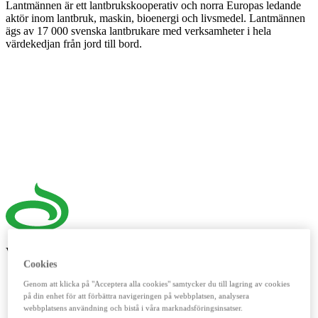
Lantmännen är ett lantbrukskooperativ och norra Europas ledande
aktör inom lantbruk, maskin, bioenergi och livsmedel. Lantmännen
ägs av 17 000 svenska lantbrukare med verksamheter i hela
värdekedjan från jord till bord.
Våra digitala verktyg
Cookies
LM²
Genom att klicka på "Acceptera alla cookies" samtycker du till lagring av cookies
på din enhet för att förbättra navigeringen på webbplatsen, analysera
Detta digitala verktyg vänder sig till dig som lantbrukare. Här
webbplatsens användning och bistå i våra marknadsföringsinsatser.
handlar du spannmål, utför kassatjänster, beställer foder och