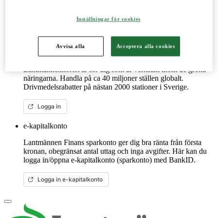
reservdelar till dina maskiner och mycket mer. Fungerar lika
bra mobilt som på datorn.
Inställningar för cookies
Mer om LM2
Avvisa alla
Acceptera alla cookies
Lantmännenkortet
Lantmännenkortet är för dig som är verksam inom de gröna
näringarna. Handla på ca 40 miljoner ställen globalt.
Drivmedelsrabatter på nästan 2000 stationer i Sverige.
Logga in
e-kapitalkonto
Lantmännen Finans sparkonto ger dig bra ränta från första
kronan, obegränsat antal uttag och inga avgifter. Här kan du
logga in/öppna e-kapitalkonto (sparkonto) med BankID.
Logga in e-kapitalkonto