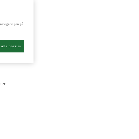
och livsmedel.
a navigeringen på
 alla cookies
ner.