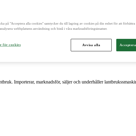
 och är norra Europas ledande aktör inom lantbruk, maskin, bioenergi 
cka på "Acceptera alla cookies" samtycker du till lagring av cookies på din enhet för att förbättr
analysera webbplatsens användning och bistå i våra marknadsföringsinsatser.
r för cookies
Avvisa alla
Acceptera
antbruk. Importerar, marknadsför, säljer och underhåller lantbrukssmaski