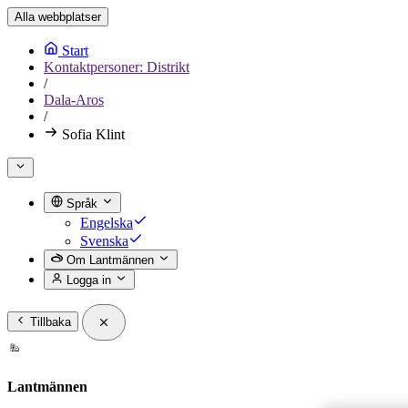
Alla webbplatser
Start
Kontaktpersoner: Distrikt
/
Dala-Aros
/
Sofia Klint
Språk
Engelska
Svenska
Om Lantmännen
Logga in
Tillbaka
Lantmännen