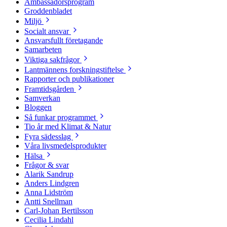
Ambassadörsprogram
Groddenbladet
Miljö
Socialt ansvar
Ansvarsfullt företagande
Samarbeten
Viktiga sakfrågor
Lantmännens forskningstiftelse
Rapporter och publikationer
Framtidsgården
Samverkan
Bloggen
Så funkar programmet
Tio år med Klimat & Natur
Fyra sädesslag
Våra livsmedelsprodukter
Hälsa
Frågor & svar
Alarik Sandrup
Anders Lindgren
Anna Lidström
Antti Snellman
Carl-Johan Bertilsson
Cecilia Lindahl