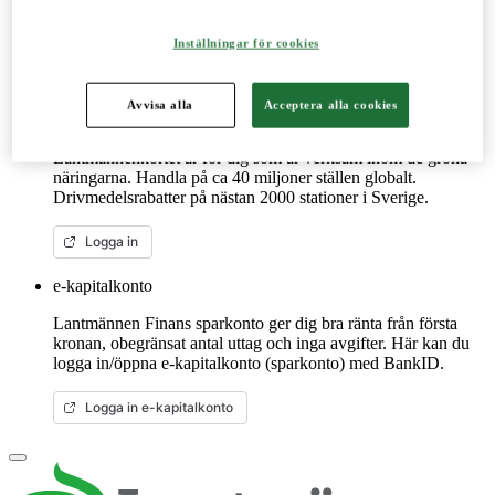
reservdelar till dina maskiner och mycket mer. Fungerar lika
bra mobilt som på datorn.
Inställningar för cookies
Mer om LM2
Avvisa alla
Acceptera alla cookies
Lantmännenkortet
Lantmännenkortet är för dig som är verksam inom de gröna
näringarna. Handla på ca 40 miljoner ställen globalt.
Drivmedelsrabatter på nästan 2000 stationer i Sverige.
Logga in
e-kapitalkonto
Lantmännen Finans sparkonto ger dig bra ränta från första
kronan, obegränsat antal uttag och inga avgifter. Här kan du
logga in/öppna e-kapitalkonto (sparkonto) med BankID.
Logga in e-kapitalkonto