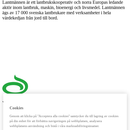
Lantmännen är ett lantbrukskooperativ och norra Europas ledande
aktör inom lantbruk, maskin, bioenergi och livsmedel. Lantmännen
ägs av 17 000 svenska lantbrukare med verksamheter i hela
värdekedjan från jord till bord.
Våra digitala verktyg
Cookies
LM²
Genom att klicka på "Acceptera alla cookies" samtycker du till lagring av cookies
på din enhet för att förbättra navigeringen på webbplatsen, analysera
Detta digitala verktyg vänder sig till dig som lantbrukare. Här
webbplatsens användning och bistå i våra marknadsföringsinsatser.
handlar du spannmål, utför kassatjänster, beställer foder och