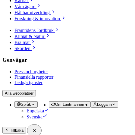
Karriär
Våra ägare
Hållbar utveckling
Forskning & innovation
Framtidens Jordbruk
Klimat & Natur
Bra mat
Skörden
Genvägar
Press och nyheter
Finansiella rapporter
Lediga tjänster
Alla webbplatser
Språk
Om Lantmännen
Logga in
Engelska
Svenska
Tillbaka