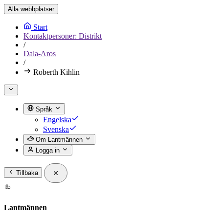
Alla webbplatser
Start
Kontaktpersoner: Distrikt
/
Dala-Aros
/
Roberth Kihlin
Språk
Engelska
Svenska
Om Lantmännen
Logga in
Tillbaka
Lantmännen