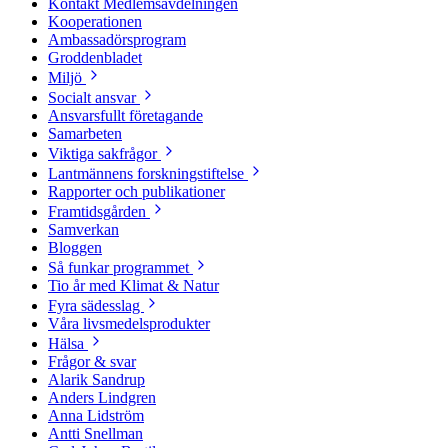
Kontakt Medlemsavdelningen
Kooperationen
Ambassadörsprogram
Groddenbladet
Miljö
Socialt ansvar
Ansvarsfullt företagande
Samarbeten
Viktiga sakfrågor
Lantmännens forskningstiftelse
Rapporter och publikationer
Framtidsgården
Samverkan
Bloggen
Så funkar programmet
Tio år med Klimat & Natur
Fyra sädesslag
Våra livsmedelsprodukter
Hälsa
Frågor & svar
Alarik Sandrup
Anders Lindgren
Anna Lidström
Antti Snellman