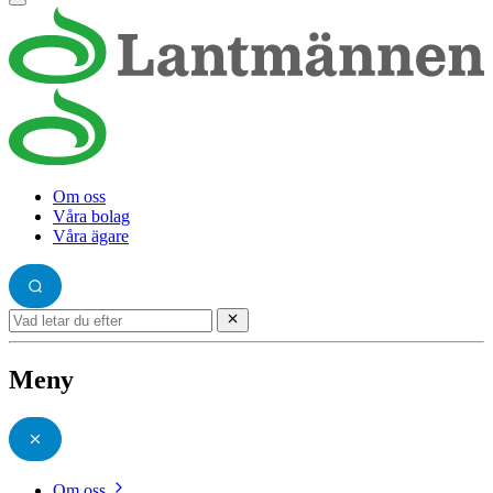
Om oss
Våra bolag
Våra ägare
Meny
Om oss