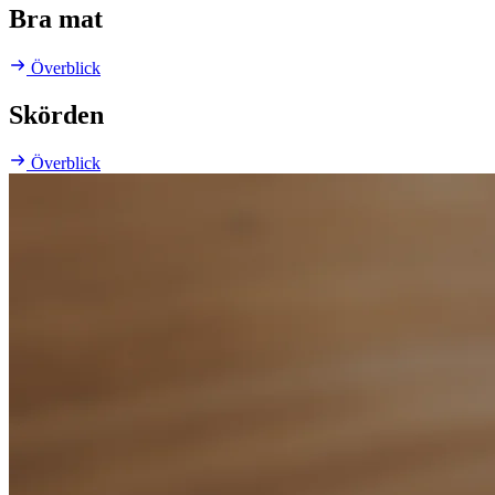
Bra mat
Överblick
Skörden
Överblick