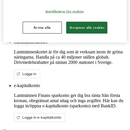
Detta digitala verktyg vänder sig till dig som lantbrukare. Här
handlar du spannmål, utför kassatjänster, beställer foder och
Inställningar för cookies
reservdelar till dina maskiner och mycket mer. Fungerar lika
bra mobilt som på datorn.
Avvisa alla
Acceptera alla cookies
Mer om LM2
Lantmännenkortet
Lantmännenkortet är för dig som är verksam inom de gröna
näringarna. Handla på ca 40 miljoner ställen globalt.
Drivmedelsrabatter på nästan 2000 stationer i Sverige.
Logga in
e-kapitalkonto
Lantmännen Finans sparkonto ger dig bra ränta från första
kronan, obegränsat antal uttag och inga avgifter. Här kan du
logga in/öppna e-kapitalkonto (sparkonto) med BankID.
Logga in e-kapitalkonto