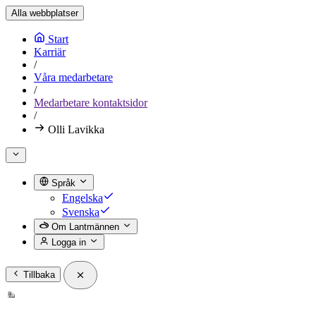
Alla webbplatser
Start
Karriär
/
Våra medarbetare
/
Medarbetare kontaktsidor
/
Olli Lavikka
Språk
Engelska
Svenska
Om Lantmännen
Logga in
Tillbaka