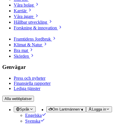
Våra bolag
Karriär
Våra ägare
Hållbar utveckling
Forskning & innovation
Framtidens Jordbruk
Klimat & Natur
Bra mat
Skörden
Genvägar
Press och nyheter
Finansiella rapporter
Lediga tjänster
Alla webbplatser
Språk
Om Lantmännen
Logga in
Engelska
Svenska