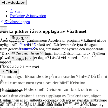
Alla webbplatser
Start
Forskning & innovation
/
Växthusbloggen
Starka pitcher i årets upplaga av Växthuset
Språk
Årets upplaga av Lantmännens Accelerator-program Växthuset nådde
Engelska
nyligen sin kulmen i "Draknästet". Där levererade fyra deltagande
Svenska
team genomarbetade och högintressanta för nyfikna och imponerade
"Drakar" från ledande befattningar inom Division Lantbruk. Nyfiken
Om Lantmännen
på vad som hände under dagen? Läs då vidare nedan för en full
Logga in
rapport.
2022-12-12
1 min read
Tillbaka
”Finns något liknande ute på marknaden? Inte!? Då får ni
här i rummet vara tysta om det här!” Kristina
Gustafsson, Foderchef, Division Lantbruk och en av
Lantmännen
totalt åtta drakar i årets upplaga av Draknästet, säger
Lantmännen är ett lantbrukskooperativ och ägs av svenska lantbrukare
vad flera av de närvarande i Orangeriet på Triton,
och är norra Europas ledande aktör inom lantbruk, maskin, bioenergi