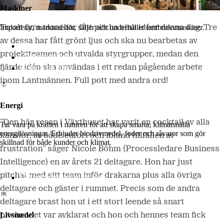
Maskiner
Importerar, marknadsför, säljer och underhåller lantbruksmaskiner.
Totalt fyra team har fått pitcha sina idéer denna dag. Tre
av dessa har fått grönt ljus och ska nu bearbetas av
Lantmännen Maskin
projektteamen och utvalda styrgrupper, medan den
Begagnatbörsen
Butik på nätet
fjärde idén ska användas i ett redan pågående arbete
inom Lantmännen. Full pott med andra ord!
Energi
”Den här resan i Växthuset har varit en cocktail av alla
Tar vara på kraften i naturen för att skapa smarta, klimatsnälla
energilösningar. Erbjuder biodrivmedel, foder och råvaror som gör
känslor, av både eufori och ibland tillfällen av
skillnad för både kunder och klimat.
frustration” säger Nicole Böhm (Processledare Business
Intelligence) en av årets 21 deltagare. Hon har just
pitchat med sitt team inför drakarna plus alla övriga
Lantmännen Biorefineries
deltagare och gäster i rummet. Precis som de andra
deltagare brast hon ut i ett stort leende så snart
Livsmedel
pitchandet var avklarat och hon och hennes team fick