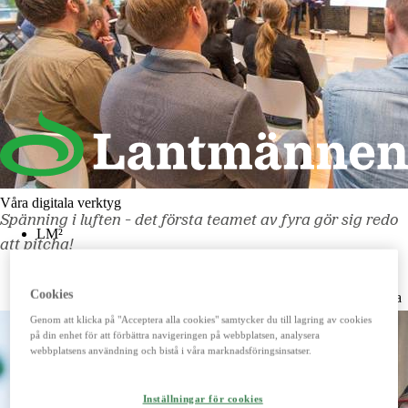
Våra digitala verktyg
Spänning i luften - det första teamet av fyra gör sig redo
LM²
att pitcha!
Detta digitala verktyg vänder sig till dig som lantbrukare. Här
handlar du spannmål, utför kassatjänster, beställer foder och
Cookies
reservdelar till dina maskiner och mycket mer. Fungerar lika bra
mobilt som på datorn.
Genom att klicka på "Acceptera alla cookies" samtycker du till lagring av cookies
på din enhet för att förbättra navigeringen på webbplatsen, analysera
Mer om LM2
webbplatsens användning och bistå i våra marknadsföringsinsatser.
Lantmännenkortet
Inställningar för cookies