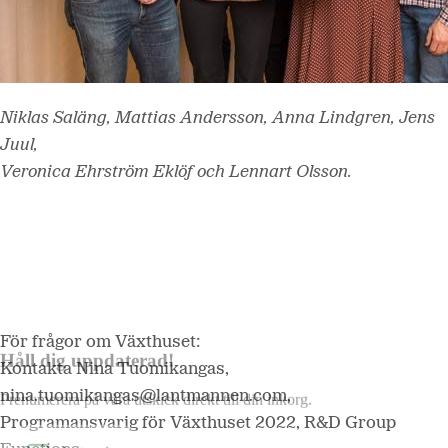
Niklas Saläng, Mattias Andersson, Anna Lindgren, Jens
Juul,
Veronica Ehrström Eklöf och Lennart Olsson.
För frågor om Växthuset:
Håll dig uppdaterad!
Kontakta Nina Tuomikangas,
nina.tuomikangas@lantmannen.com,
Prenumerera på våra utskick direkt till din inkorg.
Programansvarig för Växthuset 2022, R&D Group