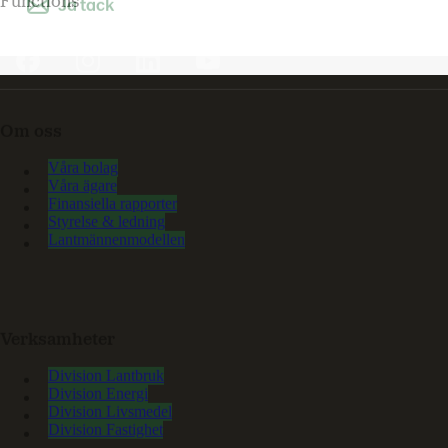
Ja tack
Functions
Om oss
Våra bolag
Våra ägare
Finansiella rapporter
Styrelse & ledning
Lantmännenmodellen
Verksamheter
Division Lantbruk
Division Energi
Division Livsmedel
Division Fastighet