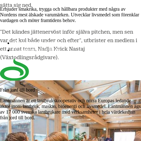
sätta sig ned.
Erbjuder smakrika, trygga och hållbara produkter med några av
Nordens mest älskade varumärken. Utvecklar livsmedel som förenklar
vardagen och möter framtidens behov.
”Det kändes jättenervöst inför själva pitchen, men sen
var det kul både under och efter", utbrister en medlem i
Lantmännen Cerealia
ett annat team, Nadja Kvick Nastaj
Lantmännen Unibake
(Växtodlingsrådgivare).
Från jord till bord
Lantmännen är ett lantbrukskooperativ och norra Europas ledande
aktör inom lantbruk, maskin, bioenergi och livsmedel. Lantmännen ägs
av 17 000 svenska lantbrukare med verksamheter i hela värdekedjan
från jord till bord.