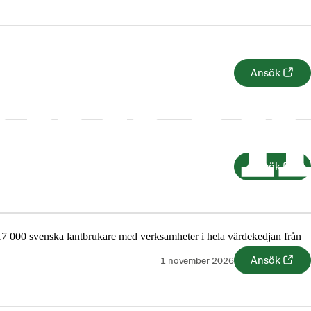
Ansök
Ansök
Ansök
17 000 svenska lantbrukare med verksamheter i hela värdekedjan från
Ansök
1 november 2026