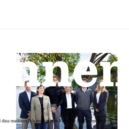
till dina maskiner och mycket mer. Fungerar lika bra mobilt som på