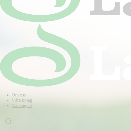
Om oss
Våra bolag
Våra ägare