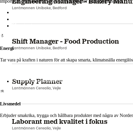
Importerar, marknadsför, säljer och underhåller lantbruksmaskiner.
Lantmännen Maskin
Engineering Manager - Bakery Manu
Begagnatbörsen
Butik på nätet
Lantmannen Unibake, Bedford
Energi
Shift Manager - Food Production
Tar vara på kraften i naturen för att skapa smarta, klimatsnälla energi
Lantmannen Unibake, Bedford
Lantmännen Biorefineries
Supply Planner
Livsmedel
Lantmännen Cerealia, Vejle
Erbjuder smakrika, trygga och hållbara produkter med några av Norde