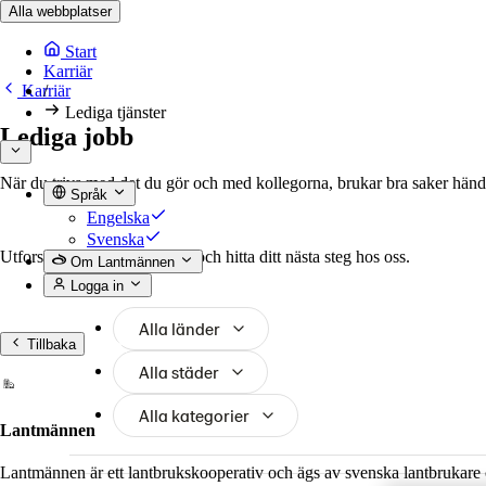
Alla webbplatser
Start
Karriär
/
Lediga tjänster
Karriär
Språk
Lediga jobb
Engelska
Svenska
När du trivs med det du gör och med kollegorna, brukar bra saker hända
Om Lantmännen
Logga in
Utforska våra lediga tjänster och hitta ditt nästa steg hos oss.
Tillbaka
Alla länder
Lantmännen
Alla städer
Lantmännen är ett lantbrukskooperativ och ägs av svenska lantbrukare 
Alla kategorier