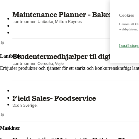
Cookies
Lantmännen
Genom att kli
Lantmännen Finans
webbplatsen, 
Lantmännen Fastigheter
Maintenance Planner - Bakery Manu
Lantmannen Unibake, Milton Keynes
Inställninga
Lantbruk
Erbjuder produkter och tjänster för ett starkt och konkurrenskraftigt la
Studentermedhjælper til digital mar
Lantmännen Cerealia, Vejle
Lantmännen Lantbruk
LM2
Odla
Field Sales- Foodservice
Scan Sverige,
Maskiner