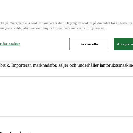
cka på "Acceptera alla cookies" samtycker du till lagring av cookies på din enhet för att förbättr
analysera webbplatsens användning och bistå i våra marknadsföringsinsatser.
facturing
r för cookies
Avvisa alla
Acceptera
ntbruk. Importerar, marknadsför, säljer och underhåller lantbrukssmaskine
keting