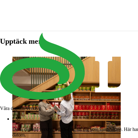
Upptäck mer
Våra digitala verktyg
LM²
Detta digitala verktyg vänder sig till dig som lantbrukare. Här h
datorn.