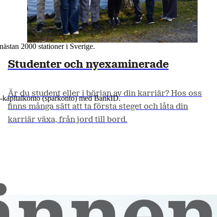
nästan 2000 stationer i Sverige.
Studenter och nyexaminerade
 e-kapitalkonto (sparkonto) med BankID.
Är du student eller i början av din karriär? Hos oss
finns många sätt att ta första steget och låta din
karriär växa, från jord till bord.
Läs mer