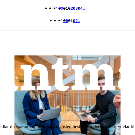
09
01
02
03
04
…
09
01
02
…
andlar du spannmål, utför kassatjänster, beställer foder och reservdelar 