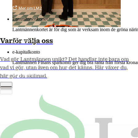
Mer om LM2
Lantmännenkortet
Lantmännenkortet är för dig som är verksam inom de gröna näring
Logga in
e-kapitalkonto
Varför välja oss
Lantmännen Finans sparkonto ger dig bra ränta från första krona
Logga in e-kapitalkonto
Vad gör Lantmännen unikt? Det handlar inte bara om
vad vi gör, utan även om hur det känns. Här växer du,
här gör du skillnad.
Läs mer