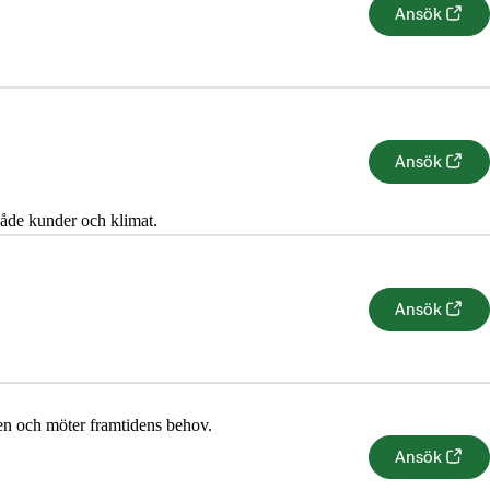
Ansök
 både kunder och klimat.
Ansök
Ansök
en och möter framtidens behov.