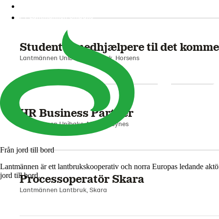
Lantmännen Cerealia
Laborant med kvalitet i fokus
Lantmännen Unibake
Lantmännen Cerealia, Vejle
Studentermedhjælpere til det kommer
Lantmännen Unibake Danmark, Horsens
HR Business Partner
Från jord till bord
Lantmännen Unibake, Milton Keynes
Lantmännen är ett lantbrukskooperativ och norra Europas ledande aktö
jord till bord.
Processoperatör Skara
Lantmännen Lantbruk, Skara