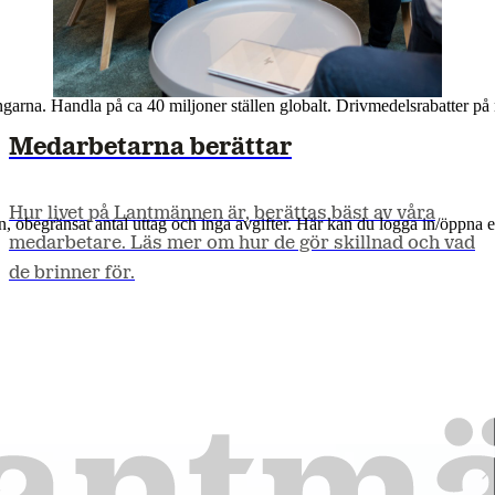
arna. Handla på ca 40 miljoner ställen globalt. Drivmedelsrabatter på 
Medarbetarna berättar
n, obegränsat antal uttag och inga avgifter. Här kan du logga in/öppna
Hur livet på Lantmännen är, berättas bäst av våra
medarbetare. Läs mer om hur de gör skillnad och vad
de brinner för.
Dina framtida kollegor