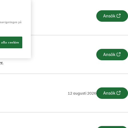
a navigeringen på
Ansök
 alla cookies
r.
Ansök
Ansök
12 augusti 2026