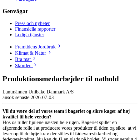
Genvägar
Press och nyheter
Finansiella rapporter
Lediga tjänster
Framtidens Jordbruk
Klimat & Natur
Bra mat
Skörden
Produktionsmedarbejder til nathold
Lantmännen Unibake Danmark A/S
ansök senaste
2026-07-03
Vil du være del af vores team i bageriet og sikre kager af høj
kvalitet til hele verden?
Hos os ruller hjulene næsten hele ugen. Bageriet spiller en
afgørende rolle i at producere vores produkter til tiden og sikre, at vi
lever op til de høje krav der stilles til fødevaresikkerhed og
fødevarekvalitet. Nu kan du få en plads på holdet. Vi søger nemlig 4