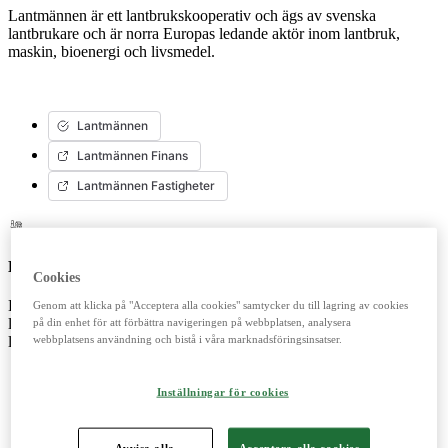
Lantmännen är ett lantbrukskooperativ och ägs av svenska
lantbrukare och är norra Europas ledande aktör inom lantbruk,
maskin, bioenergi och livsmedel.
Lantmännen
Lantmännen Finans
Lantmännen Fastigheter
Lantbruk
Cookies
Erbjuder produkter och tjänster för ett starkt och konkurrenskraftigt
Genom att klicka på "Acceptera alla cookies" samtycker du till lagring av cookies
lantbruk. Importerar, marknadsför, säljer och underhåller
på din enhet för att förbättra navigeringen på webbplatsen, analysera
webbplatsens användning och bistå i våra marknadsföringsinsatser.
lantbrukssmaskiner.
Inställningar för cookies
Lantmännen Lantbruk
LM2
Avvisa alla
Acceptera alla cookies