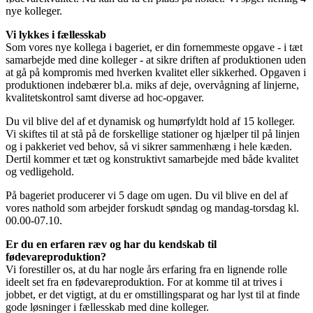
nye kolleger.
Vi lykkes i fællesskab
Som vores nye kollega i bageriet, er din fornemmeste opgave - i tæt
samarbejde med dine kolleger - at sikre driften af produktionen uden
at gå på kompromis med hverken kvalitet eller sikkerhed. Opgaven i
produktionen indebærer bl.a. miks af deje, overvågning af linjerne,
kvalitetskontrol samt diverse ad hoc-opgaver.
Du vil blive del af et dynamisk og humørfyldt hold af 15 kolleger.
Vi skiftes til at stå på de forskellige stationer og hjælper til på linjen
og i pakkeriet ved behov, så vi sikrer sammenhæng i hele kæden.
Dertil kommer et tæt og konstruktivt samarbejde med både kvalitet
og vedligehold.
På bageriet producerer vi 5 dage om ugen. Du vil blive en del af
vores nathold som arbejder forskudt søndag og mandag-torsdag kl.
00.00-07.10.
Er du en erfaren ræv og har du kendskab til
fødevareproduktion?
Vi forestiller os, at du har nogle års erfaring fra en lignende rolle
ideelt set fra en fødevareproduktion. For at komme til at trives i
jobbet, er det vigtigt, at du er omstillingsparat og har lyst til at finde
gode løsninger i fællesskab med dine kolleger.