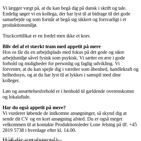
Vi lægger vægt på, at du kan begå dig på dansk i skrift og tale.
Endelig søger vi en kollega, der har lyst til at bidrage til det gode
samarbejde og som forstår at begå sig sikkert og forsvarligt i et
produktionsmiljø.
Truckcertifikat er en fordel men ikke et krav.
Bliv del af et stærkt team med appetit på mere
Hos os får du en arbejdsplads med fokus på det gode og sikre
arbejdsmiljø såvel fysisk som psykisk. Vi sætter en ære i gode
forhold og muligheder for personlig og faglig udvikling. Vi
forventer, at du kan spejle dig i værdier som åbenhed, handlekraft og
helhedssyn, og at du har lyst til at lykkes i samspil med dine
kolleger.
Løn og ansættelsesforhold er i henhold til gældende overenskomst
og lokalaftale.
Har du også appetit på mere?
Vi vurderer løbende de indkomne ansøgninger, så skynd dig at
sende dit CV og en kort ansøgning afsted. Du er også meget
velkommen til at kontakte Produktionsleder Lone Jelsing på tlf. +45
2819 5738 i hverdage efter kl. 14.00.
Håll dig uppdaterad!
Vi glæder os til at høre fra dig.