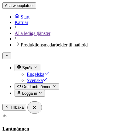
Alla webbplatser
Start
Karriär
/
Alla lediga tjänster
/
Produktionsmedarbejder til nathold
Språk
Engelska
Svenska
Om Lantmännen
Logga in
Tillbaka
Lantmännen