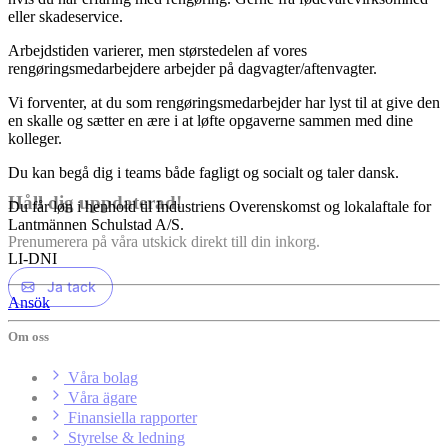
eller skadeservice.
Arbejdstiden varierer, men størstedelen af vores
rengøringsmedarbejdere arbejder på dagvagter/aftenvagter.
Vi forventer, at du som rengøringsmedarbejder har lyst til at give den
en skalle og sætter en ære i at løfte opgaverne sammen med dine
kolleger.
Du kan begå dig i teams både fagligt og socialt og taler dansk.
Håll dig uppdaterad!
Du får løn i henhold til Industriens Overenskomst og lokalaftale for
Lantmännen Schulstad A/S.
Prenumerera på våra utskick direkt till din inkorg.
LI-DNI
Ja tack
Ansök
Om oss
Våra bolag
Våra ägare
Finansiella rapporter
Styrelse & ledning