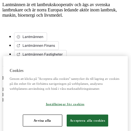
Lantmännen är ett lantbrukskooperativ och ägs av svenska
lantbrukare och är norra Europas ledande aktör inom lantbruk,
maskin, bioenergi och livsmedel.
Lantmännen
Lantmännen Finans
Lantmännen Fastigheter
Cookies
Lantbruk
Genom att klicka på "Acceptera alla cookies" samtycker du till lagring av cookies
på din enhet för att förbättra navigeringen på webbplatsen, analysera
webbplatsens användning och bistå i våra marknadsföringsinsatser.
Erbjuder produkter och tjänster för ett starkt och konkurrenskraftigt
lantbruk. Importerar, marknadsför, säljer och underhåller
lantbrukssmaskiner.
Inställningar för cookies
Avvisa alla
Acceptera alla cookies
Lantmännen Lantbruk
LM2