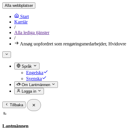
Alla webbplatser
Start
Karriär
/
Alla lediga tjänster
/
Ansøg uopfordret som rengøringsmedarbejder, Hvidovre
Språk
Engelska
Svenska
Om Lantmännen
Logga in
Tillbaka
Lantmännen