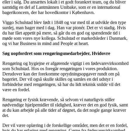
eller i salg. Du ansættes lokalt i et godt forankret team, og du bliver
samtidig en del af Lantmännen Unibake, som er en international
bagerikoncern, der har hovedkontor i København.
Viggo Schulstad blev født i 1848 og var med til at udvikle den type
surdej, man bager med i dag. Han var pionér. Det er vi stadig. Hvis
du har fået appetit på mere, så går du en god og spændende tid i
møde som vores nye kollega. Schulstad er markedsleder i Danmark,
og vi har Business in mind and People at heart.
Søg uopfordret som rengøringsmedarbejder, Hvidovre
Rengøring og hygiejne er afgørende vigtigt i en fødevarevirksomhed
som Schulstad. Hos os foregår rengøringen i vores produktion.
Derudover kan der forekomme oprydningsopgaver rundt om på
bageriet. Der vil også skulle skilles og samles en del udstyr i
forbindelse med rengøringen, så har du lidt teknisk snilde vil det
være en fordel.
Rengøring er fysisk krævende, så selvom vi naturligvis stiller
nødvendige hjælpemidler til rådighed, kræver det en god fysik, samt
at du kan arbejde på alle tider af døgnet, da det nogle gange kræver
det.
Der vil være oplæring i de forskellige områder, men det er en fordel,
hvis du har erfaring med rengøring. Gerne fra fødevarevirksomhed