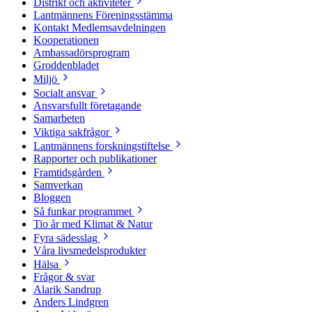
Distrikt och aktiviteter
Lantmännens Föreningsstämma
Kontakt Medlemsavdelningen
Kooperationen
Ambassadörsprogram
Groddenbladet
Miljö
Socialt ansvar
Ansvarsfullt företagande
Samarbeten
Viktiga sakfrågor
Lantmännens forskningstiftelse
Rapporter och publikationer
Framtidsgården
Samverkan
Bloggen
Så funkar programmet
Tio år med Klimat & Natur
Fyra sädesslag
Våra livsmedelsprodukter
Hälsa
Frågor & svar
Alarik Sandrup
Anders Lindgren