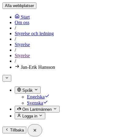
Alla webbplatser
Start
Om oss
/
Styrelse och ledning
/
Styrelse
/
Styrelse
/
Jan-Erik Hansson
Språk
Engelska
Svenska
Om Lantmännen
Logga in
Tillbaka