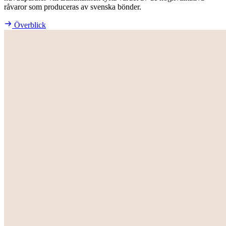
råvaror som produceras av svenska bönder.
Överblick