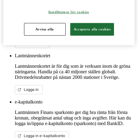
LM²
Inställningar för cookies
Detta digitala verktyg vänder sig till dig som lantbrukare. Här
handlar du spannmål, utför kassatjänster, beställer foder och
reservdelar till dina maskiner och mycket mer. Fungerar lika
Avvisa alla
Acceptera alla cookies
bra mobilt som på datorn.
Mer om LM2
Lantmännenkortet
Lantmännenkortet är för dig som är verksam inom de gröna
näringarna. Handla på ca 40 miljoner ställen globalt.
Drivmedelsrabatter på nästan 2000 stationer i Sverige.
Logga in
e-kapitalkonto
Lantmännen Finans sparkonto ger dig bra ränta från första
kronan, obegränsat antal uttag och inga avgifter. Här kan du
logga in/öppna e-kapitalkonto (sparkonto) med BankID.
Logga in e-kapitalkonto